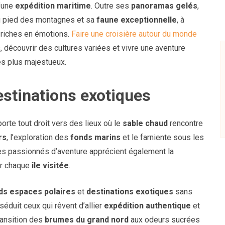
’une
expédition maritime
. Outre ses
panoramas gelés
,
 au pied des montagnes et sa
faune exceptionnelle
, à
s riches en émotions.
Faire une croisière autour du monde
, découvrir des cultures variées et vivre une aventure
es plus majestueux.
estinations exotiques
orte tout droit vers des lieux où le
sable chaud
rencontre
rs
, l’exploration des
fonds marins
et le farniente sous les
 Les passionnés d’aventure apprécient également la
ur chaque
île visitée
.
ds espaces polaires
et
destinations exotiques
sans
séduit ceux qui rêvent d’allier
expédition authentique
et
ransition des
brumes du grand nord
aux odeurs sucrées