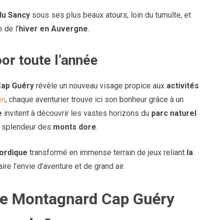
du Sancy
sous ses plus beaux atours, loin du tumulte, et
 de l’
hiver en Auvergne
.
oor toute l’année
Cap Guéry
révèle un nouveau visage propice aux
activités
on
, chaque aventurier trouve ici son bonheur grâce à un
e
invitent à découvrir les vastes horizons du
parc naturel
la splendeur des
monts dore
.
ordique
transformé en immense terrain de jeux reliant
la
aire l’envie d’aventure et de grand air.
tre Montagnard Cap Guéry