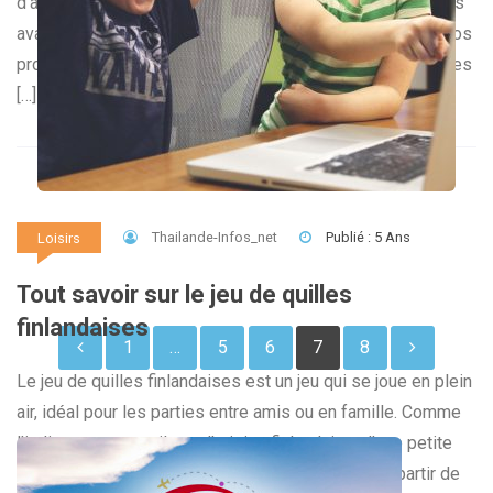
d’activités sportives ou de divertissement. Voici quelques
avantages d’adopter ce style de logement en prélude à vos
prochains séjours en compagnie de votre famille. Quelques
[…]
Thailande-Infos_net
Publié : 5 Ans
Loisirs
Tout savoir sur le jeu de quilles
Pagination
finlandaises
1
…
5
6
7
8
des
Le jeu de quilles finlandaises est un jeu qui se joue en plein
air, idéal pour les parties entre amis ou en famille. Comme
publications
l’indique son nom, il est d’origine finlandaise, d’une petite
ville appelée Lathi. Devenu populaire en France à partir de