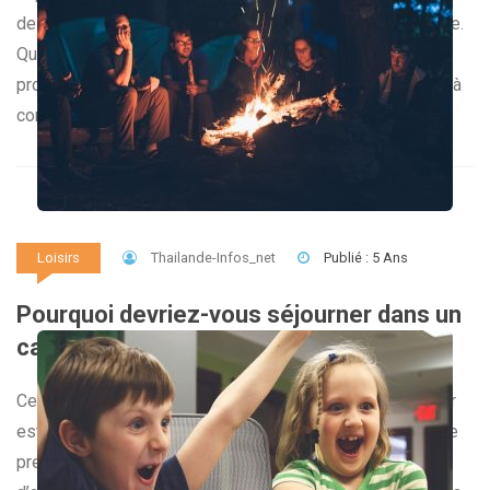
de mieux vous protéger et d’apercevoir la cible à atteindre.
Que ce soit pour améliorer la performance de votre tir ou
profiter de ses avantages, la lunette de tir est une option à
considérer. Découvrez […]
Thailande-Infos_net
Publié : 5 Ans
Loisirs
Pourquoi devriez-vous séjourner dans un
camping familial proche de la mer ?
Ces dernières années, le camping familial en bord de mer
est l’option de séjour qui séduit les touristes. Il permet de
prendre du plaisir en communauté et à réaliser plein