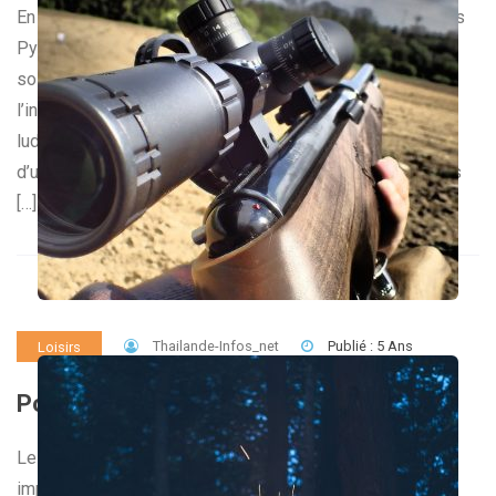
En totale harmonie avec la nature, on peut trouver dans les
Pyrénées un endroit unique où tous les sens sont
sollicités. Les jeux proposés invitent à la découverte, à
l’inattendu, aux sensations nouvelles, au passe-temps
ludique. Le parc Ludopia ravira petits et grands, il s’agit
d’une destination de choix pour les vacances. Un lieu hors
[…]
Thailande-Infos_net
Publié : 5 Ans
Loisirs
Pourquoi utiliser les lunettes de tir ?
Le choix d’une bonne paire de lunettes de tir est très
important pour répondre à vos attentes. Elles permettent