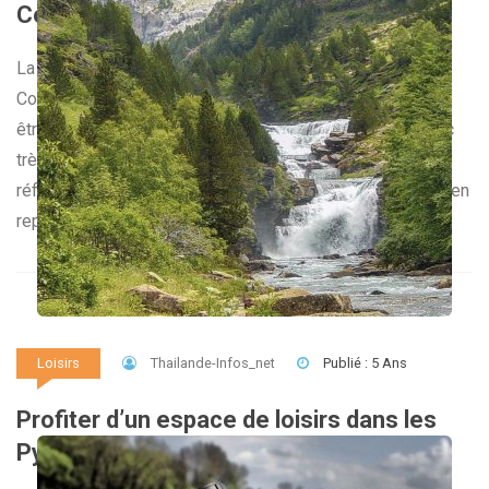
Comment entretenir votre e-cigarette ?
La cigarette électronique est aujourd’hui très utilisée.
Constamment dans votre poche, ou votre main, elle peut
être à la merci des poussières et des saletés. Il est donc
très important de l’entretenir très régulièrement. Le bon
réflexe reste de faire les choses dans les règles de l’art en
reprenant un à un les différents composants. […]
Thailande-Infos_net
Publié : 5 Ans
Loisirs
Profiter d’un espace de loisirs dans les
Pyrénées