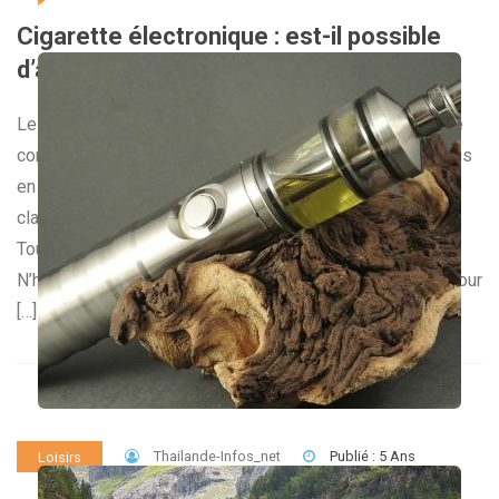
Cigarette électronique : est-il possible
d’avoir de la vapeur colorée ?
Les fabricants n’hésitent pas à redoubler d’efforts afin de
combler les attentes des consommateurs qui sont de plus
en plus exigeants. Vous trouverez donc des e-cigarettes
classiques, d’autres modèles sont un peu plus luxueux.
Toutefois, est-il possible d’avoir une vapeur colorée ?
N’hésitez pas à vous rendre sur un site dédié à la vape pour
[…]
Thailande-Infos_net
Publié : 5 Ans
Loisirs